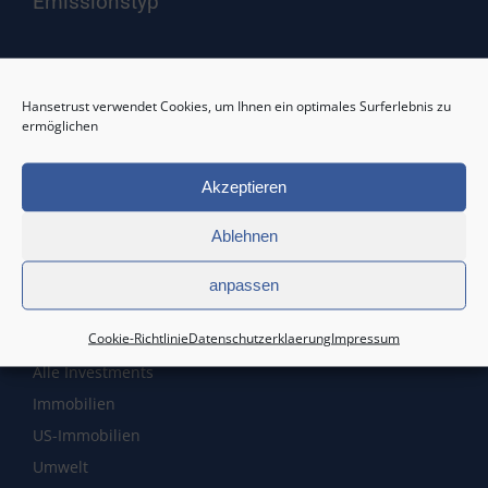
Emissionstyp
Publikums-AIF
Hansetrust verwendet Cookies, um Ihnen ein optimales Surferlebnis zu
Spezial-AIF
ermöglichen
Private Placements
Direktinvestments
Akzeptieren
Ablehnen
anpassen
Assetklasse
Cookie-Richtlinie
Datenschutzerklaerung
Impressum
Alle Investments
Immobilien
US-Immobilien
Umwelt