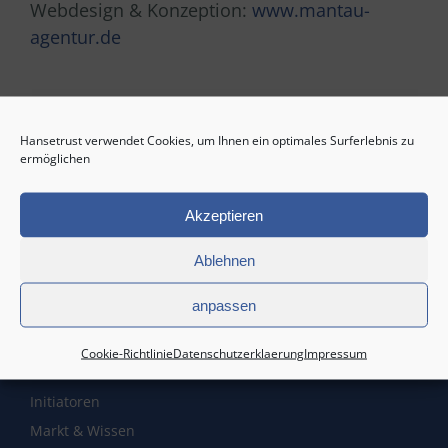
Webdesign & Konzeption:
www.mantau-
agentur.de
Hansetrust verwendet Cookies, um Ihnen ein optimales Surferlebnis zu
ermöglichen
Akzeptieren
Ablehnen
Service
anpassen
Startseite
Cookie-Richtlinie
Datenschutzerklaerung
Impressum
Kontakt
Initiatoren
Markt & Wissen