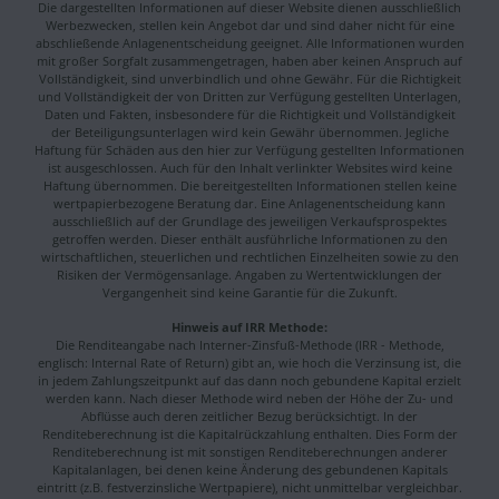
Die dargestellten Informationen auf dieser Website dienen ausschließlich
Werbezwecken, stellen kein Angebot dar und sind daher nicht für eine
abschließende Anlagenentscheidung geeignet. Alle Informationen wurden
mit großer Sorgfalt zusammengetragen, haben aber keinen Anspruch auf
Vollständigkeit, sind unverbindlich und ohne Gewähr. Für die Richtigkeit
und Vollständigkeit der von Dritten zur Verfügung gestellten Unterlagen,
Daten und Fakten, insbesondere für die Richtigkeit und Vollständigkeit
der Beteiligungsunterlagen wird kein Gewähr übernommen. Jegliche
Haftung für Schäden aus den hier zur Verfügung gestellten Informationen
ist ausgeschlossen. Auch für den Inhalt verlinkter Websites wird keine
Haftung übernommen. Die bereitgestellten Informationen stellen keine
wertpapierbezogene Beratung dar. Eine Anlagenentscheidung kann
ausschließlich auf der Grundlage des jeweiligen Verkaufsprospektes
getroffen werden. Dieser enthält ausführliche Informationen zu den
wirtschaftlichen, steuerlichen und rechtlichen Einzelheiten sowie zu den
Risiken der Vermögensanlage. Angaben zu Wertentwicklungen der
Vergangenheit sind keine Garantie für die Zukunft.
Hinweis auf IRR Methode:
Die Renditeangabe nach Interner-Zinsfuß-Methode (IRR - Methode,
englisch: Internal Rate of Return) gibt an, wie hoch die Verzinsung ist, die
in jedem Zahlungszeitpunkt auf das dann noch gebundene Kapital erzielt
werden kann. Nach dieser Methode wird neben der Höhe der Zu- und
Abflüsse auch deren zeitlicher Bezug berücksichtigt. In der
Renditeberechnung ist die Kapitalrückzahlung enthalten. Dies Form der
Renditeberechnung ist mit sonstigen Renditeberechnungen anderer
Kapitalanlagen, bei denen keine Änderung des gebundenen Kapitals
eintritt (z.B. festverzinsliche Wertpapiere), nicht unmittelbar vergleichbar.