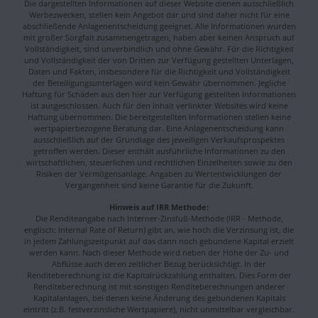
Die dargestellten Informationen auf dieser Website dienen ausschließlich
Werbezwecken, stellen kein Angebot dar und sind daher nicht für eine
abschließende Anlagenentscheidung geeignet. Alle Informationen wurden
mit großer Sorgfalt zusammengetragen, haben aber keinen Anspruch auf
Vollständigkeit, sind unverbindlich und ohne Gewähr. Für die Richtigkeit
und Vollständigkeit der von Dritten zur Verfügung gestellten Unterlagen,
Daten und Fakten, insbesondere für die Richtigkeit und Vollständigkeit
der Beteiligungsunterlagen wird kein Gewähr übernommen. Jegliche
Haftung für Schäden aus den hier zur Verfügung gestellten Informationen
ist ausgeschlossen. Auch für den Inhalt verlinkter Websites wird keine
Haftung übernommen. Die bereitgestellten Informationen stellen keine
wertpapierbezogene Beratung dar. Eine Anlagenentscheidung kann
ausschließlich auf der Grundlage des jeweiligen Verkaufsprospektes
getroffen werden. Dieser enthält ausführliche Informationen zu den
wirtschaftlichen, steuerlichen und rechtlichen Einzelheiten sowie zu den
Risiken der Vermögensanlage. Angaben zu Wertentwicklungen der
Vergangenheit sind keine Garantie für die Zukunft.
Hinweis auf IRR Methode:
Die Renditeangabe nach Interner-Zinsfuß-Methode (IRR - Methode,
englisch: Internal Rate of Return) gibt an, wie hoch die Verzinsung ist, die
in jedem Zahlungszeitpunkt auf das dann noch gebundene Kapital erzielt
werden kann. Nach dieser Methode wird neben der Höhe der Zu- und
Abflüsse auch deren zeitlicher Bezug berücksichtigt. In der
Renditeberechnung ist die Kapitalrückzahlung enthalten. Dies Form der
Renditeberechnung ist mit sonstigen Renditeberechnungen anderer
Kapitalanlagen, bei denen keine Änderung des gebundenen Kapitals
eintritt (z.B. festverzinsliche Wertpapiere), nicht unmittelbar vergleichbar.