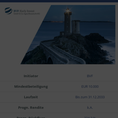
Initiator
BVF
Mindestbeteiligung
EUR 10.000
Laufzeit
Bis zum 31.12.2033
Progn. Rendite
k.A.
Progn. Rückfluss
234,2 %