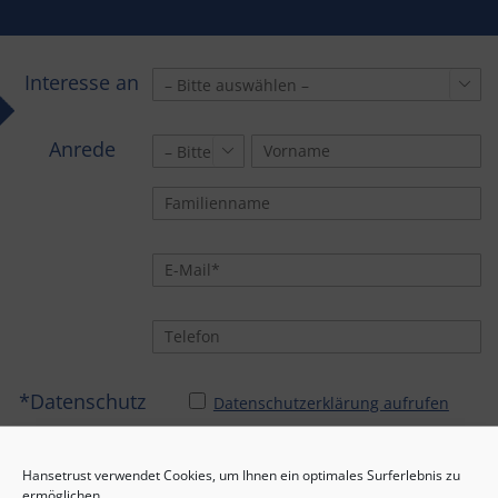
Interesse an

Anrede

*Datenschutz
Datenschutzerklärung aufrufen
*Alle Pflichtfelder ausgefüllt?
Hansetrust verwendet Cookies, um Ihnen ein optimales Surferlebnis zu
ermöglichen