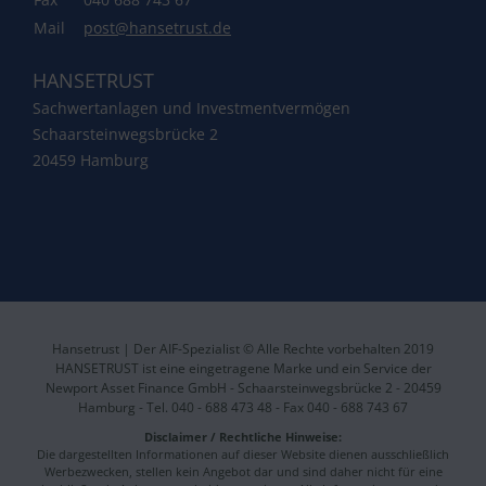
Mail
post@hansetrust.de
HANSETRUST
Sachwertanlagen und Investmentvermögen
Schaarsteinwegsbrücke 2
20459 Hamburg
Hansetrust | Der AIF-Spezialist © Alle Rechte vorbehalten 2019
HANSETRUST ist eine eingetragene Marke und ein Service der
Newport Asset Finance GmbH - Schaarsteinwegsbrücke 2 - 20459
Hamburg - Tel. 040 - 688 473 48 - Fax 040 - 688 743 67
Disclaimer / Rechtliche Hinweise:
Die dargestellten Informationen auf dieser Website dienen ausschließlich
Werbezwecken, stellen kein Angebot dar und sind daher nicht für eine