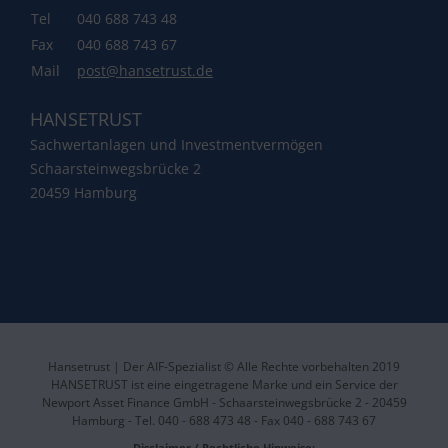
Tel
040 688 743 48
Fax
040 688 743 67
Mail
post@hansetrust.de
HANSETRUST
Sachwertanlagen und Investmentvermögen
Schaarsteinwegsbrücke 2
20459 Hamburg
Hansetrust | Der AIF-Spezialist © Alle Rechte vorbehalten 2019
HANSETRUST ist eine eingetragene Marke und ein Service der
Newport Asset Finance GmbH - Schaarsteinwegsbrücke 2 - 20459
Hamburg - Tel. 040 - 688 473 48 - Fax 040 - 688 743 67
Disclaimer / Rechtliche Hinweise: