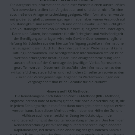
Die dargestellten Informationen auf dieser Website dienen ausschließlich
Werbezwecken, stellen kein Angebot dar und sind daher nicht für eine
abschließende Anlagenentscheidung geeignet. Alle Informationen wurden
mit großer Sorgfalt zusammengetragen, haben aber keinen Anspruch auf
Vollständigkeit, sind unverbindlich und ohne Gewähr. Für die Richtigkeit
und Vollständigkeit der von Dritten zur Verfügung gestellten Unterlagen,
Daten und Fakten, insbesondere für die Richtigkeit und Vollständigkeit
der Beteiligungsunterlagen wird kein Gewähr übernommen. Jegliche
Haftung für Schäden aus den hier zur Verfügung gestellten Informationen
ist ausgeschlossen. Auch für den Inhalt verlinkter Websites wird keine
Haftung übernommen. Die bereitgestellten Informationen stellen keine
wertpapierbezogene Beratung dar. Eine Anlagenentscheidung kann
ausschließlich auf der Grundlage des jeweiligen Verkaufsprospektes
getroffen werden. Dieser enthält ausführliche Informationen zu den
wirtschaftlichen, steuerlichen und rechtlichen Einzelheiten sowie zu den
Risiken der Vermögensanlage. Angaben zu Wertentwicklungen der
Vergangenheit sind keine Garantie für die Zukunft.
Hinweis auf IRR Methode:
Die Renditeangabe nach Interner-Zinsfuß-Methode (IRR - Methode,
englisch: Internal Rate of Return) gibt an, wie hoch die Verzinsung ist, die
in jedem Zahlungszeitpunkt auf das dann noch gebundene Kapital erzielt
werden kann. Nach dieser Methode wird neben der Höhe der Zu- und
Abflüsse auch deren zeitlicher Bezug berücksichtigt. In der
Renditeberechnung ist die Kapitalrückzahlung enthalten. Dies Form der
Renditeberechnung ist mit sonstigen Renditeberechnungen anderer
Kapitalanlagen, bei denen keine Änderung des gebundenen Kapitals
eintritt (z.B. festverzinsliche Wertpapiere), nicht unmittelbar vergleichbar.