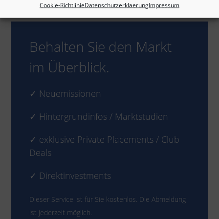
Cookie-Richtlinie
Datenschutzerklaerung
Impressum
Behalten Sie den Markt
im Überblick.
✓ Neuemissionen
✓ Hintergrundinfos / Marktstudien
✓ exklusive Private Placements / Club
Deals
✓ Direktinvestments
Dieser Service ist für Sie kostenlos. Die Abmeldung
ist jederzeit möglich.