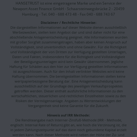
HANSETRUST ist eine eingetragene Marke und ein Service der
Newport Asset Finance GmbH - Schaarsteinwegsbrücke 2 - 20459
Hamburg - Tel. 040 - 688 473 48 - Fax 040 - 688 743 67
Disclaimer / Rechtliche Hinweise:
Die dargestellten Informationen auf dieser Website dienen ausschließlich
Werbezwecken, stellen kein Angebot dar und sind daher nicht für eine
abschließende Anlagenentscheidung geeignet. Alle Informationen wurden
mit großer Sorgfalt zusammengetragen, haben aber keinen Anspruch auf
Vollständigkeit, sind unverbindlich und ohne Gewähr. Für die Richtigkeit
und Vollständigkeit der von Dritten zur Verfügung gestellten Unterlagen,
Daten und Fakten, insbesondere für die Richtigkeit und Vollständigkeit
der Beteiligungsunterlagen wird kein Gewähr übernommen. Jegliche
Haftung für Schäden aus den hier zur Verfügung gestellten Informationen
ist ausgeschlossen. Auch für den Inhalt verlinkter Websites wird keine
Haftung übernommen. Die bereitgestellten Informationen stellen keine
wertpapierbezogene Beratung dar. Eine Anlagenentscheidung kann
ausschließlich auf der Grundlage des jeweiligen Verkaufsprospektes
getroffen werden. Dieser enthält ausführliche Informationen zu den
wirtschaftlichen, steuerlichen und rechtlichen Einzelheiten sowie zu den
Risiken der Vermögensanlage. Angaben zu Wertentwicklungen der
Vergangenheit sind keine Garantie für die Zukunft.
Hinweis auf IRR Methode:
Die Renditeangabe nach Interner-Zinsfuß-Methode (IRR - Methode,
englisch: Internal Rate of Return) gibt an, wie hoch die Verzinsung ist, die
in jedem Zahlungszeitpunkt auf das dann noch gebundene Kapital erzielt
werden kann. Nach dieser Methode wird neben der Höhe der Zu- und