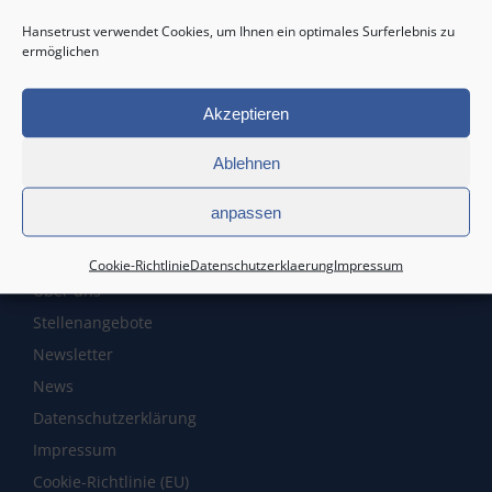
Hansetrust verwendet Cookies, um Ihnen ein optimales Surferlebnis zu
ermöglichen
Service
Akzeptieren
Startseite
Ablehnen
Kontakt
Initiatoren
anpassen
Markt & Wissen
Elektronische Zeichnung
Cookie-Richtlinie
Datenschutzerklaerung
Impressum
Über uns
Stellenangebote
Newsletter
News
Datenschutzerklärung
Impressum
Cookie-Richtlinie (EU)