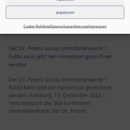
Angebot „Pluswertfonds 178 –
anpassen
Nahversorungszentrum Vörde“. Mit über
Cookie-Richtlinie
Datenschutzerklaerung
Impressum
Der Dr. Peters Group Immobilienwerte 1
Fulda kann jetzt bei Hansetrust gezeichnet
werden
Der Dr. Peters Group Immobilienwerte 1
Fulda kann jetzt bei Hansetrust gezeichnet
werden Hamburg, 12. Dezember 2022 |
Vertriebsstart des §6b-konformen
Immobilienfonds der Dr. Peters