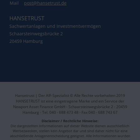
Mail
post@hansetrust.de
HANSETRUST
Sachwertanlagen und Investmentvermögen
Schaarsteinwegsbrücke 2
20459 Hamburg
Hansetrust | Der AIF-Spezialist © Alle Rechte vorbehalten 2019
HANSETRUST ist eine eingetragene Marke und ein Service der
Newport Asset Finance GmbH - Schaarsteinwegsbrücke 2 - 20459
Hamburg - Tel. 040 - 688 473 48 - Fax 040 - 688 743 67
Disclaimer / Rechtliche Hinweise:
Die dargestellten Informationen auf dieser Website dienen ausschließlich
Werbezwecken, stellen kein Angebot dar und sind daher nicht für eine
abschließende Anlagenentscheidung geeignet. Alle Informationen wurden