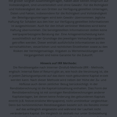
mit großer Sorgfalt zusammengetragen, haben aber keinen Anspruch auf
Vollständigkeit, sind unverbindlich und ohne Gewähr. Für die Richtigkeit
und Vollständigkeit der von Dritten zur Verfügung gestellten Unterlagen,
Daten und Fakten, insbesondere für die Richtigkeit und Vollständigkeit
der Beteiligungsunterlagen wird kein Gewähr übernommen. Jegliche
Haftung für Schäden aus den hier zur Verfügung gestellten Informationen
ist ausgeschlossen. Auch für den Inhalt verlinkter Websites wird keine
Haftung übernommen. Die bereitgestellten Informationen stellen keine
wertpapierbezogene Beratung dar. Eine Anlagenentscheidung kann
ausschließlich auf der Grundlage des jeweiligen Verkaufsprospektes
getroffen werden. Dieser enthält ausführliche Informationen zu den
wirtschaftlichen, steuerlichen und rechtlichen Einzelheiten sowie zu den
Risiken der Vermögensanlage. Angaben zu Wertentwicklungen der
Vergangenheit sind keine Garantie für die Zukunft.
Hinweis auf IRR Methode:
Die Renditeangabe nach Interner-Zinsfuß-Methode (IRR - Methode,
englisch: Internal Rate of Return) gibt an, wie hoch die Verzinsung ist, die
in jedem Zahlungszeitpunkt auf das dann noch gebundene Kapital erzielt
werden kann. Nach dieser Methode wird neben der Höhe der Zu- und
Abflüsse auch deren zeitlicher Bezug berücksichtigt. In der
Renditeberechnung ist die Kapitalrückzahlung enthalten. Dies Form der
Renditeberechnung ist mit sonstigen Renditeberechnungen anderer
Kapitalanlagen, bei denen keine Änderung des gebundenen Kapitals
eintritt (z.B. festverzinsliche Wertpapiere), nicht unmittelbar vergleichbar.
Denn bei herkömmlichen Renditeangaben bezieht sich die Rendite immer
auf das anfänglich eingesetzte und während der Laufzeit nicht
veränderbare Kapital. Ein Vergleich ist deshalb nur unter Einbeziehung