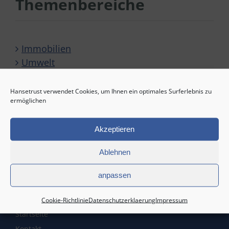
Themenbereiche
Immobilien
Umwelt
Private Equity
Solar-Direktinvestment
Hansetrust verwendet Cookies, um Ihnen ein optimales Surferlebnis zu
ermöglichen
Sonstige
Akzeptieren
Ablehnen
anpassen
Service
Cookie-Richtlinie
Datenschutzerklaerung
Impressum
Startseite
Kontakt