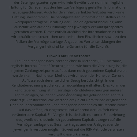
der Beteiligungsunterlagen wird kein Gewähr übernommen. Jegliche
Haftung für Schäden aus den hier zur Verfügung gestellten Informationen
ist ausgeschlossen. Auch für den Inhalt verlinkter Websites wird keine
Haftung übernommen. Die bereitgestellten Informationen stellen keine
wertpapierbezogene Beratung dar. Eine Anlagenentscheidung kann
ausschließlich auf der Grundlage des jeweiligen Verkaufsprospektes
getroffen werden. Dieser enthält ausführliche Informationen zu den
wirtschaftlichen, steuerlichen und rechtlichen Einzelheiten sowie zu den
Risiken der Vermögensanlage. Angaben zu Wertentwicklungen der
Vergangenheit sind keine Garantie für die Zukunft.
Hinweis auf IRR Methode:
Die Renditeangabe nach Interner-Zinsfuß-Methode (IRR - Methode,
englisch: Internal Rate of Return) gibt an, wie hoch die Verzinsung ist, die
in jedem Zahlungszeitpunkt auf das dann noch gebundene Kapital erzielt
werden kann. Nach dieser Methode wird neben der Höhe der Zu- und
Abflüsse auch deren zeitlicher Bezug berücksichtigt. In der
Renditeberechnung ist die Kapitalrückzahlung enthalten. Dies Form der
Renditeberechnung ist mit sonstigen Renditeberechnungen anderer
Kapitalanlagen, bei denen keine Änderung des gebundenen Kapitals
eintritt (z.B. festverzinsliche Wertpapiere), nicht unmittelbar vergleichbar.
Denn bei herkömmlichen Renditeangaben bezieht sich die Rendite immer
auf das anfänglich eingesetzte und während der Laufzeit nicht
veränderbare Kapital. Ein Vergleich ist deshalb nur unter Einbeziehung
des jeweils durchschnittlich gebundenen Kapitals bezogen auf die
Vermögensanlage, des Gesamtertrages und der Anlagedauer der
jeweiligen Investition möglich. Soweit auf die IRR-Methode verwiesen
wird, gilt diese Erklärung.