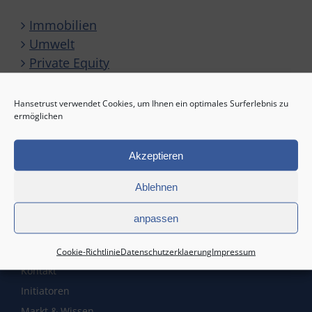
Immobilien
Umwelt
Private Equity
Solar-Direktinvestment
Sonstige
Hansetrust verwendet Cookies, um Ihnen ein optimales Surferlebnis zu
ermöglichen
Akzeptieren
Ablehnen
Service
anpassen
Startseite
Cookie-Richtlinie
Datenschutzerklaerung
Impressum
Kontakt
Initiatoren
Markt & Wissen