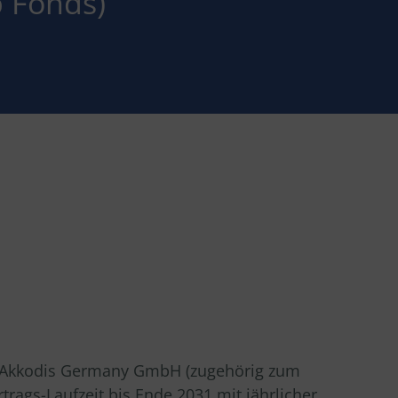
b Fonds)
ie Akkodis Germany GmbH (zugehörig zum
trags-Laufzeit bis Ende 2031 mit jährlicher