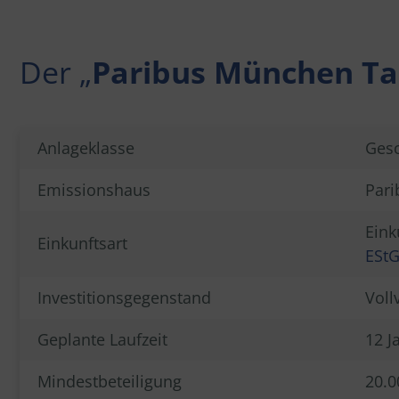
Der „
Paribus München T
Anlageklasse
Gesc
Emissionshaus
Pari
Eink
Einkunftsart
ESt
Investitionsgegenstand
Voll
Geplante Laufzeit
12 J
Mindestbeteiligung
20.0