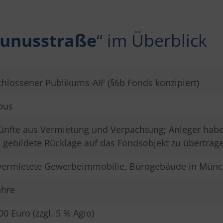
aunusstraße
“ im Überblick
hlossener Publikums-AIF (§6b Fonds konzipiert)
bus
ünfte aus Vermietung und Verpachtung; Anleger hab
G
gebildete Rücklage auf das Fondsobjekt zu übertrag
vermietete Gewerbeimmobilie, Bürogebäude in Mün
ahre
00 Euro (zzgl. 5 % Agio)