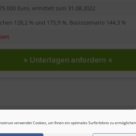
75.000 Euro, ermittelt zum 31.08.2022
chen 128,2 % und 175,9 %, Basisszenario 144,3 %
iert
» Unterlagen anfordern «
setrust verwendet Cookies, um Ihnen ein optimales Surferlebnis zu ermöglichen