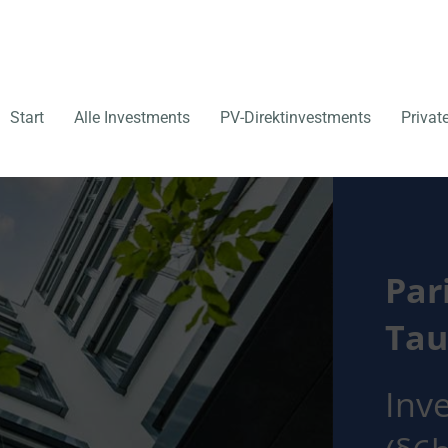
Start
Alle Investments
PV-Direktinvestments
Privat
Par
Tau
Inv