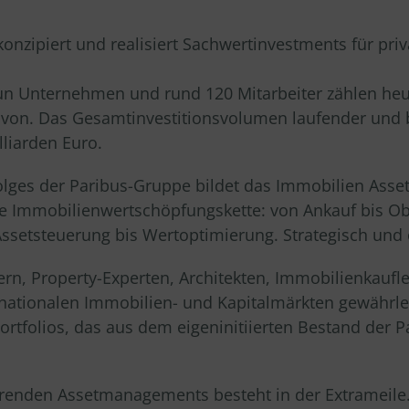
konzipiert und realisiert Sachwertinvestments für priv
un Unternehmen und rund 120 Mitarbeiter zählen he
on. Das Gesamtinvestitionsvolumen laufender und b
liarden Euro.
lges der Paribus-Gruppe bildet das Immobilien Asset
mmobilienwertschöpfungskette: von Ankauf bis Obje
ssetsteuerung bis Wertoptimierung. Strategisch und o
n, Property-Experten, Architekten, Immobilienkaufle
rnationalen Immobilien- und Kapitalmärkten gewährleis
tfolios, das aus dem eigeninitiierten Bestand der 
renden Assetmanagements besteht in der Extrameil