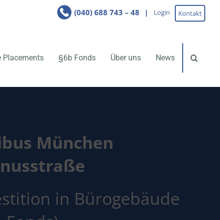
(040) 688 743 – 48
Login
Kontakt
e Placements
§6b Fonds
Über uns
News
ibus München
nusstraße
estition in Bürogebäude