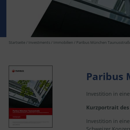
Startseite
/
Investments
/
Immobilien
/
Paribus München Taunusstraß
Paribus
Investition in ei
Kurzportrait de
Investition in e
Schweizer Konzern