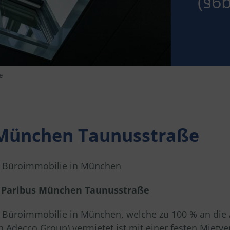
(§6
e
 München Taunusstraße
ne Büroimmobilie in München
s
Paribus München Taunusstraße
ine Büroimmobilie in München, welche zu 100 % an d
 Adecco Group) vermietet ist mit einer festen Mietver