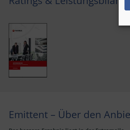
Ratings & Leistungsbilanz
Emittent – Über den Anbie